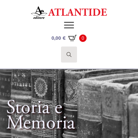
0,00
€
0
Search
for:
Storia e
Memoria