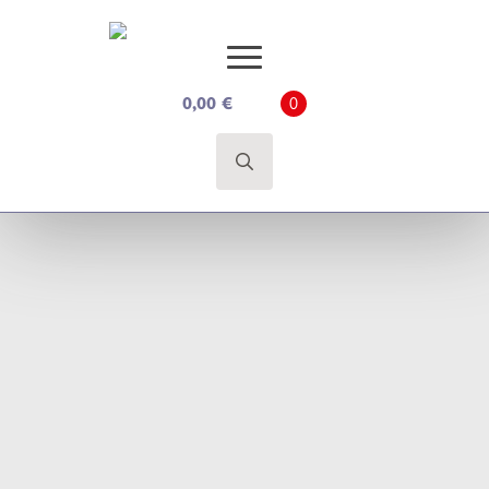
0,00
€
0
Search
for: