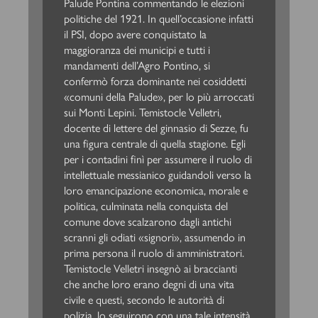
Palude Pontina commentando le elezioni
politiche del 1921. In quell’occasione infatti
il PSI, dopo avere conquistato la
maggioranza dei municipi e tutti i
mandamenti dell’Agro Pontino, si
confermò forza dominante nei cosiddetti
«comuni della Palude», per lo più arroccati
sui Monti Lepini. Temistocle Velletri,
docente di lettere del ginnasio di Sezze, fu
una figura centrale di quella stagione. Egli
per i contadini finì per assumere il ruolo di
intellettuale messianico guidandoli verso la
loro emancipazione economica, morale e
politica, culminata nella conquista del
comune dove scalzarono dagli antichi
scranni gli odiati «signori», assumendo in
prima persona il ruolo di amministratori.
Temistocle Velletri insegnò ai braccianti
che anche loro erano degni di una vita
civile e questi, secondo le autorità di
polizia, lo seguirono con una tale intensità