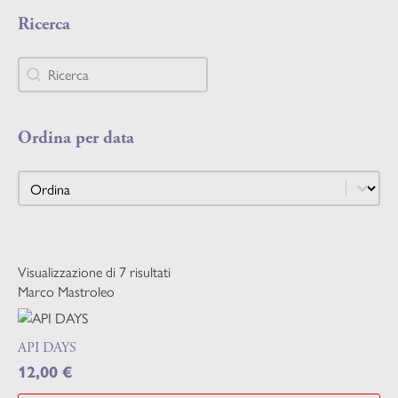
Ricerca
Ricerca
Ricerca
Ordina per data
Ordina per data
Ordina per data
Visualizzazione di 7 risultati
Marco Mastroleo
API DAYS
12,00
€