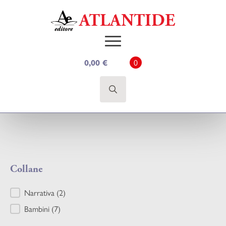
0
0,00
€
Search
for:
Collane
Collane
Narrativa
(2)
Bambini
(7)