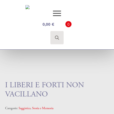
0
0,00
€
Search
for:
I LIBERI E FORTI NON
VACILLANO
Categorie:
Saggistica
,
Storia e Memoria