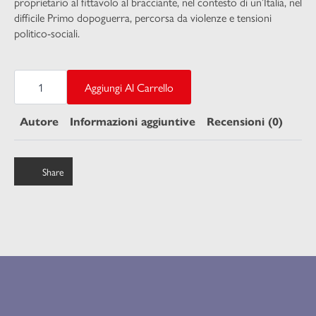
proprietario al fittavolo al bracciante, nel contesto di un’Italia, nel
difficile Primo dopoguerra, percorsa da violenze e tensioni
politico-sociali.
I
LIBERI
Aggiungi Al Carrello
E
FORTI
NON
Autore
Informazioni aggiuntive
Recensioni (0)
VACILLANO
quantità
Share