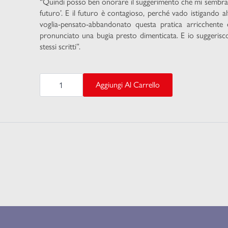
“Quindi posso ben onorare il suggerimento che mi sembrava 
futuro’. E il futuro è contagioso, perché vado istigando 
voglia-pensato-abbandonato questa pratica arricchente e 
pronunciato una bugia presto dimenticata. E io suggerisco
stessi scritti”.
ZIG
ZAG
Aggiungi Al Carrello
quantità