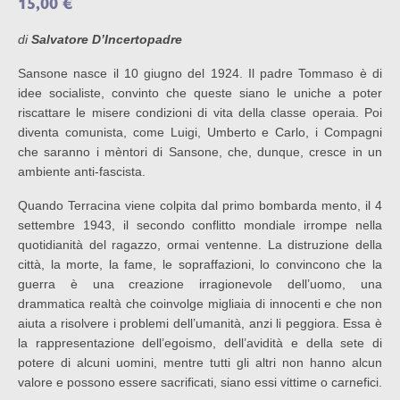
15,00
€
di
Salvatore D’Incertopadre
Sansone nasce il 10 giugno del 1924. Il padre Tommaso è di
idee socialiste, convinto che queste siano le uniche a poter
riscattare le misere condizioni di vita della classe operaia. Poi
diventa comunista, come Luigi, Umberto e Carlo, i Compagni
che saranno i mèntori di Sansone, che, dunque, cresce in un
ambiente anti-fascista.
Quando Terracina viene colpita dal primo bombarda mento, il 4
settembre 1943, il secondo conflitto mondiale irrompe nella
quotidianità del ragazzo, ormai ventenne. La distruzione della
città, la morte, la fame, le sopraffazioni, lo convincono che la
guerra è una creazione irragionevole dell’uomo, una
drammatica realtà che coinvolge migliaia di innocenti e che non
aiuta a risolvere i problemi dell’umanità, anzi li peggiora. Essa è
la rappresentazione dell’egoismo, dell’avidità e della sete di
potere di alcuni uomini, mentre tutti gli altri non hanno alcun
valore e possono essere sacrificati, siano essi vittime o carnefici.