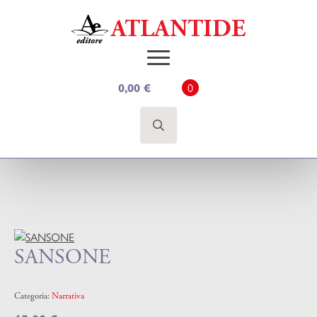
0
0,00
€
Search
for:
SANSONE
Categoria:
Narrativa